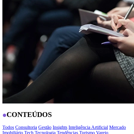
CONTEÚDOS
Todos
Consultoria
Gestão
Insights
Inteligência Artificial
Mercado
Imobiliário
Tech
Tecnologia
Tendências
Turismo
Varejo