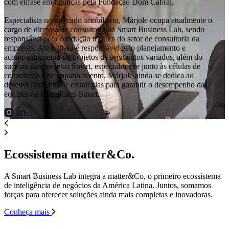
com ênfase em finanças pela Fundação Dom Cabral.
Especialista no mercado imobiliário, Márjole ocupa atualmente o
cargo de diretora de consultoria da Smart Business Lab, sendo
responsável pela condução técnica do setor de consultoria da
empresas. Além disso é responsável pelo planejamento e
acompanhamento de projetos de segmentos variados, além do
sucesso dos projetos Smart, especialmente junto às células de
consultoria e acompanhamento. Márjole ainda se dedica ao
desenvolvimento de estratégias para garantir o desempenho das
equipes de consultores Smart.
Ecossistema matter&Co.
A Smart Business Lab integra a matter&Co, o primeiro ecossistema
de inteligência de negócios da América Latina. Juntos, somamos
forças para oferecer soluções ainda mais completas e inovadoras.
Conheça mais