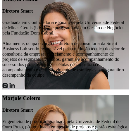
Diretora Smart
Graduada em Controladoria e Finanças pela Universidade Federal
de Minas Gerais (UFMG) e pós graduada em Gestão de Negócios
pela Fundação Dom Cabral.
Atualmente, ocupa o cargo de diretora de consultoria da Smart
Business Lab sendo responsável pela condução técnica do setor de
consultoria da empresa, planejamento e acompanhamento de
projetos de segmentos variados, garantia e acompanhamento do
sucesso dos projetos junto às células de consultoria e
acompanhamento e desenvolvimento de estratégias para garantir o
desempenho da equipe.
Márjole Coletro
Diretora Smart
Engenheira de produção graduada pela Universidade Federal de
Ouro Preto, pós graduada em gestão de projetos e gestão estratégica