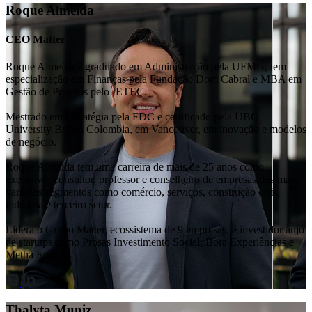
Roque Almeida
CEO Matter
Roque Almeida é graduado em Administração pela UFMG, tem
especialização em Finanças pela Fundação Dom Cabral e MBA em
Gestão de Projetos pelo IETEC.
Mestrado em Estratégia pela FDC e certificado pela UBC –
University British Colombia, em Vancouver, em inovação e modelos
de negócio.
Roque Almeida tem uma carreira de mais de 25 anos como
executivo, consultor, professor e conselheiro de empresas dos mais
variados segmentos como comércio, serviços, construção civil,
indústria e terceiro setor.
Lidera o Grupo Matter, ecossistema de 9 empresas, é investidor anjo
de startups como Prosas Investimento Social, Bora Experiências e
Metha Energia.
Thalyta Muniz